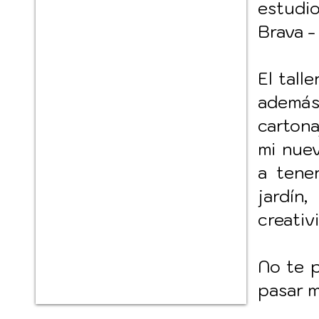
estudio
Brava -
El tall
ademá
cartona
mi nuev
a tene
jardín
creativi
No te p
pasar m