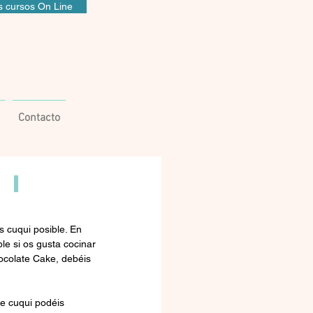
 cursos On Line
Contacto
 I
 cuqui posible. En 
le si os gusta cocinar 
ocolate Cake, debéis 
e cuqui podéis 