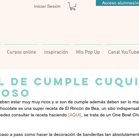
Acceso alumnas/os
Iniciar Sesión
Cursos online
inspiración
Mis Pop Up
Canal YouTube
L DE CUMPLE CUQUI
IOSO
eben estar muy muy ricos y si son de cumple además deben ser lo mas
chocolate es una super receta de El Rincón de Bea, un sitio indispensab
uedes consultar la receta haciendo 
[AQUI]
, se trata de un One Bowl Ch
paso a paso como hacer la decoración de banderitas tan absolutament