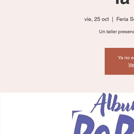
vie, 25 oct
  |  
Feria S
Un taller presen
Ya no e
Ve