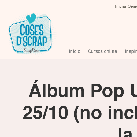
Iniciar Ses
Inicio
Cursos online
inspi
Álbum Pop U
25/10 (no inc
la