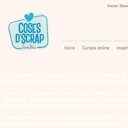
Iniciar Ses
Inicio
Cursos online
inspi
He diseñado 6 colecciones que edita y distribuye Ba
Posidonia y Pique-Nique; cuentan con packs de papeles, 
Junto a mis compañeros Elena Roche y Alberto Juárez 
36 colores de pintura (CarrotCake Paint) y tintas 
Basics) ideales para trabajos de scrapbooking y mixed 
Creeé la línea de productos COLORLife con APLI Scra
para scrapbooking y manualidades: NATURELife, CITY